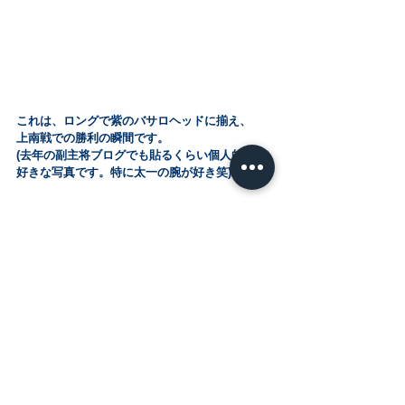
これは、ロングで紫のバサロヘッドに揃え、
上南戦での勝利の瞬間です。
(去年の副主将ブログでも貼るくらい個人的に大
好きな写真です。特に太一の腕が好き笑)
港サッカー場の舞台で、
駒陸の舞台で、
勝つイメージはもうできています。
来年のこの時期、みんなで最高の景色を見よう