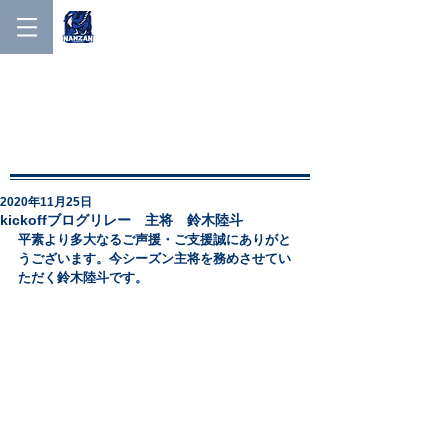
NANZAN MEN'S LACROSSE
NANZAN MEN′S
LACROSSE
2020年11月25日
kickoffブログリレー 主将 鈴木陸斗
平素より多大なるご声援・ご支援誠にありがと
うございます。今シーズン主将を務めさせてい
ただく鈴木陸斗です。