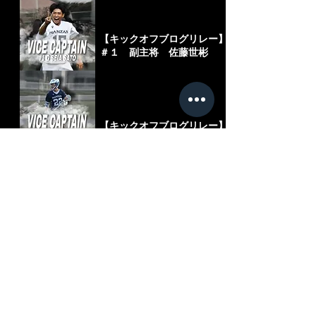
【キックオフブログリレー】
＃１ 副主将 佐藤世彬
【キックオフブログリレー】
#２２ 副主将 野々村貫瑛
【引退ブログ】
＃２８ AT 夜久亮太
【引退ブログ】