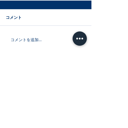
コメント
コメントを追加…
最新記事
【KICK OFFブログリレー】－BLUE
PRIDE－ TRリーダー TR 松永莉
里花
【KICK OFFブログリレー】－BLUE
PRIDE－ MGリーダー MG 黒山
結香