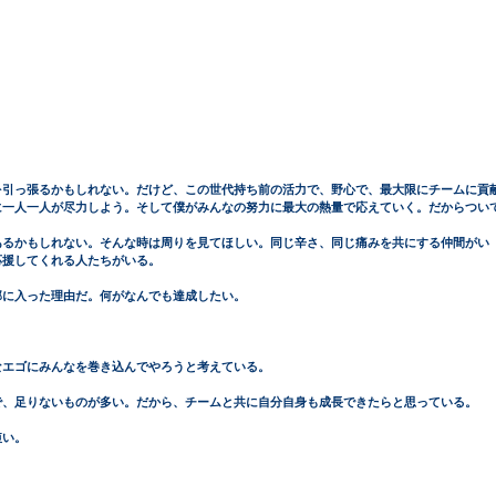
を引っ張るかもしれない。だけど、この世代持ち前の活力で、野心で、最大限にチームに貢
に一人一人が尽力しよう。そして僕がみんなの努力に最大の熱量で応えていく。だからつい
あるかもしれない。そんな時は周りを見てほしい。同じ辛さ、同じ痛みを共にする仲間がい
応援してくれる人たちがいる。
部に入った理由だ。何がなんでも達成したい。
なエゴにみんなを巻き込んでやろうと考えている。
で、足りないものが多い。だから、チームと共に自分自身も成長できたらと思っている。
短い。　　　　