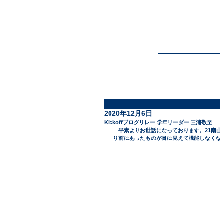
NA
Top
2020年12月6日
Kickoffブログリレー 学年リーダー 三浦敬至
　平素よりお世話になっております。21南
り前にあったものが目に見えて機能しなく