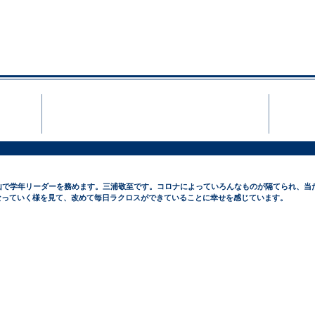
NZAN MEN′S LACR
Team
山で学年リーダーを務めます。三浦敬至です。コロナによっていろんなものが隔てられ、当
なっていく様を見て、改めて毎日ラクロスができていることに幸せを感じています。