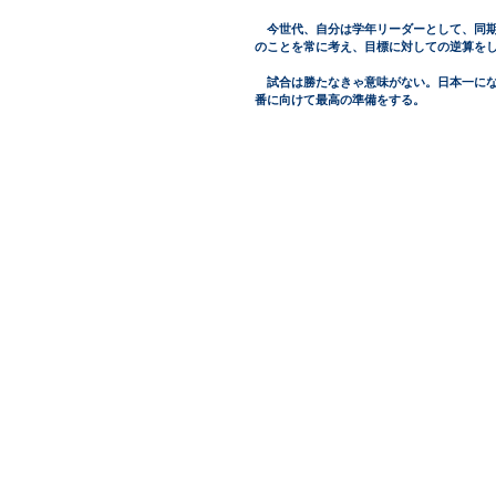
　今世代、自分は学年リーダーとして、同
のことを常に考え、目標に対しての逆算を
　試合は勝たなきゃ意味がない。日本一に
番に向けて最高の準備をする。