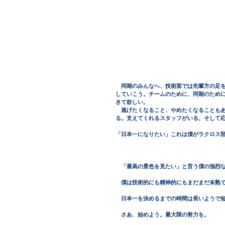
　同期のみんなへ、技術面では先輩方の足
していこう。チームのために、同期のため
きて欲しい。
　逃げたくなること、やめたくなることも
る。支えてくれるスタッフがいる。そして
「日本一になりたい」これは僕がラクロス
　「最高の景色を見たい」と言う僕の強烈
　僕は技術的にも精神的にもまだまだ未熟
　日本一を決めるまでの時間は長いようで
　さあ、始めよう。最大限の努力を。