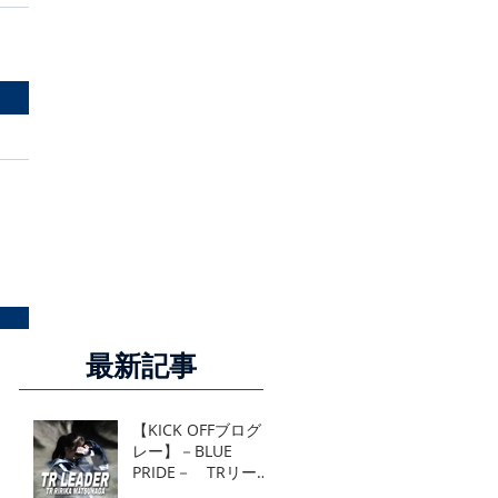
最新記事
【KICK OFFブログリ
レー】－BLUE
PRIDE－ TRリーダ
ー TR 松永莉里花