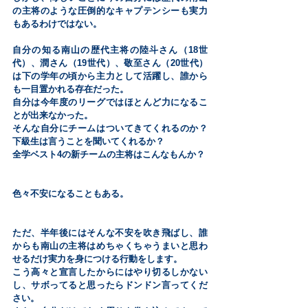
の主将のような圧倒的なキャプテンシーも実力
もあるわけではない。
自分の知る南山の歴代主将の陸斗さん（18世
代）、潤さん（19世代）、敬至さん（20世代）
は下の学年の頃から主力として活躍し、誰から
も一目置かれる存在だった。
自分は今年度のリーグではほとんど力になるこ
とが出来なかった。
そんな自分にチームはついてきてくれるのか？
下級生は言うことを聞いてくれるか？
全学ベスト4の新チームの主将はこんなもんか？
色々不安になることもある。
ただ、半年後にはそんな不安を吹き飛ばし、誰
からも南山の主将はめちゃくちゃうまいと思わ
せるだけ実力を身につける行動をします。
こう高々と宣言したからにはやり切るしかない
し、サボってると思ったらドンドン言ってくだ
さい。