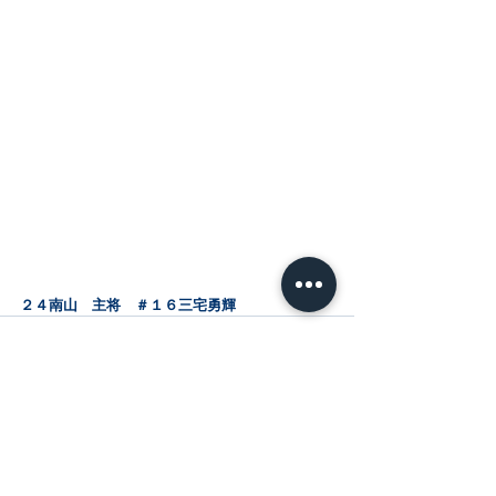
２４南山　主将　＃１６三宅勇輝
コメント