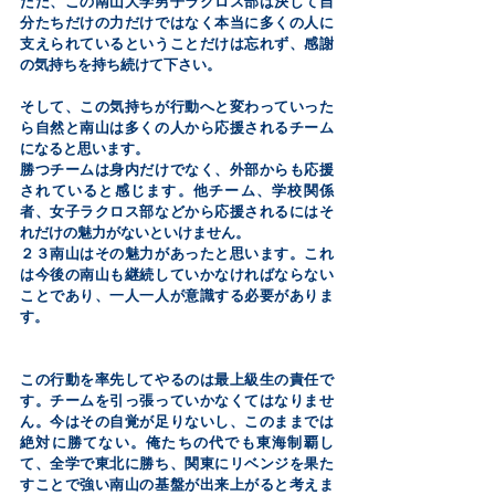
ただ、この南山大学男子ラクロス部は決して自
分たちだけの力だけではなく本当に多くの人に
支えられているということだけは忘れず、感謝
の気持ちを持ち続けて下さい。
そして、この気持ちが行動へと変わっていった
ら自然と南山は多くの人から応援されるチーム
になると思います。
勝つチームは身内だけでなく、外部からも応援
されていると感じます。他チーム、学校関係
者、女子ラクロス部などから応援されるにはそ
れだけの魅力がないといけません。
２３南山はその魅力があったと思います。これ
は今後の南山も継続していかなければならない
ことであり、一人一人が意識する必要がありま
す。
この行動を率先してやるのは最上級生の責任で
す。チームを引っ張っていかなくてはなりませ
ん。今はその自覚が足りないし、このままでは
絶対に勝てない。俺たちの代でも東海制覇し
て、全学で東北に勝ち、関東にリベンジを果た
すことで強い南山の基盤が出来上がると考えま