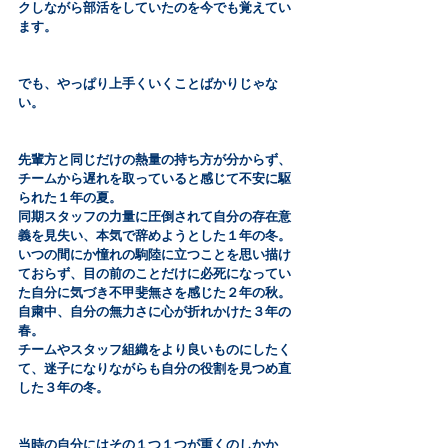
クしながら部活をしていたのを今でも覚えてい
ます。
でも、やっぱり上手くいくことばかりじゃな
い。
先輩方と同じだけの熱量の持ち方が分からず、
チームから遅れを取っていると感じて不安に駆
られた１年の夏。
同期スタッフの力量に圧倒されて自分の存在意
義を見失い、本気で辞めようとした１年の冬。
いつの間にか憧れの駒陸に立つことを思い描け
ておらず、目の前のことだけに必死になってい
た自分に気づき不甲斐無さを感じた２年の秋。
自粛中、自分の無力さに心が折れかけた３年の
春。
チームやスタッフ組織をより良いものにしたく
て、迷子になりながらも自分の役割を見つめ直
した３年の冬。
当時の自分にはその１つ１つが重くのしかか