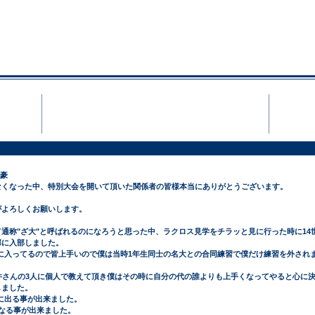
NZAN MEN′S LACR
Team
藤豪
なくなった中、特別大会を開いて頂いた関係者の皆様本当にありがとうございます。
がよろしくお願いします。
通称"ざ大"と呼ばれるのになろうと思った中、ラクロス見学をチラッと見に行った時に14
部に入部しました。
先に入ってるので皆上手いので僕は当時1年生同士の名大との合同練習で僕だけ練習を外され
井さんの3人に個人で教えて頂き僕はその時に自分の代の誰よりも上手くなってやると心に
しました。
合に出る事が出来ました。
なる事が出来ました。