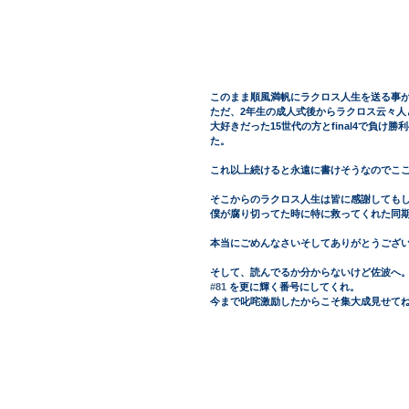
このまま順風満帆にラクロス人生を送る事
ただ、2年生の成人式後からラクロス云々人
大好きだった15世代の方とfinal4で負
た。
これ以上続けると永遠に書けそうなのでこ
そこからのラクロス人生は皆に感謝しても
僕が腐り切ってた時に特に救ってくれた同期
本当にごめんなさいそしてありがとうござ
そして、読んでるか分からないけど佐波へ
#81
 を更に輝く番号にしてくれ。
今まで叱咤激励したからこそ集大成見せて