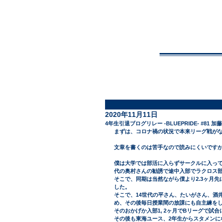
NA
Top
2020年11月11日
4年生引退ブログリレー -BLUEPRIDE- #81 加
まずは、コロナ禍の状況で本来リーグ戦が
文章を書くのは苦手なので読みにくいです
僕は大学では部活に入らずサークルに入って
代の奥村さんの勧誘で途中入部でラクロス
そこで、同期は当然ながら僕より2.3ヶ月
した。
そこで、14世代の平さん、たいがさん、酒
め、その後毎日授業間の放課にも自主練を
そのおかげか入部1, 2ヶ月でBリーグで試
その後も東海ユース、2年生からスタメンに