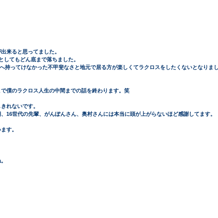
が出来ると思ってました。
としてもどん底まで落ちました。
け勝利へ持ってけなかった不甲斐なさと地元で居る方が楽しくてラクロスをしたくないとなりま
こで僕のラクロス人生の中間までの話を終わります。笑
しきれないです。
、16世代の先輩、がんぽんさん、奥村さんには本当に頭が上がらないほど感謝してます。
います。
。
ね。