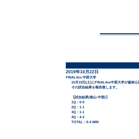
NA
Top
2019年10月22日
FINAL4vs 中部大学
10月19日(土)にFINAL4vs中部大学が森
その試合結果を報告致します。
【試合結果(南山-中部)】
1Q：0-0
2Q：1-1
3Q：1-1
4Q：4-2
TOTAL：6-4 WIN 