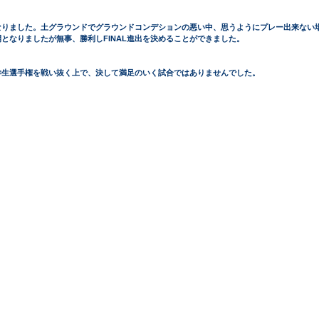
なりました。土グラウンドでグラウンドコンデションの悪い中、思うようにプレー出来ない
となりましたが無事、勝利しFINAL進出を決めることができました。
本学生選手権を戦い抜く上で、決して満足のいく試合ではありませんでした。 