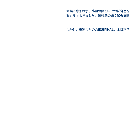
天候に恵まれず、小雨の降る中での試合と
面も多々ありました。緊張感の続く試合展開
しかし、勝利したのの東海FINAL、全日