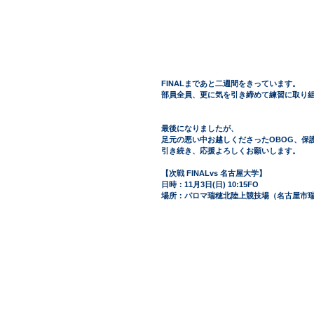
FINALまであと二週間をきっています。
部員全員、更に気を引き締めて練習に取り
最後になりましたが、
足元の悪い中お越しくださったOBOG、保
引き続き、応援よろしくお願いします。
【次戦 FINALvs 名古屋大学】
日時：11月3日(日) 10:15FO
場所：パロマ瑞穂北陸上競技場（名古屋市瑞穂