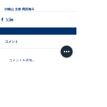
19南山 主将 岡田海斗
コメント
コメントを追加…
最新記事
【KICK OFFブログリレー】－BLUE
PRIDE－ TRリーダー TR 松永莉