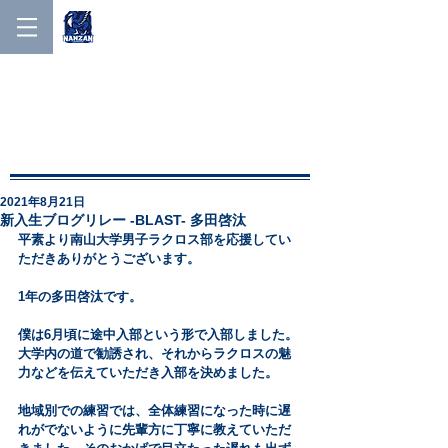
NANZAN MEN'S LACROSSE
NANZAN MEN′S
LACROSSE
2021年8月21日
新入生ブログリレー -BLAST- 多田啓汰
平素より南山大学男子ラクロス部を応援してい
ただきありがとうございます。
1年の多田啓汰です。
僕は6月頃に途中入部という形で入部しました。
大学内の道で勧誘され、それからラクロスの魅
力などを伝えていただき入部を決めました。
地域別での練習では、全体練習になった時に遅
れがでないように先輩方に丁寧に教えていただ