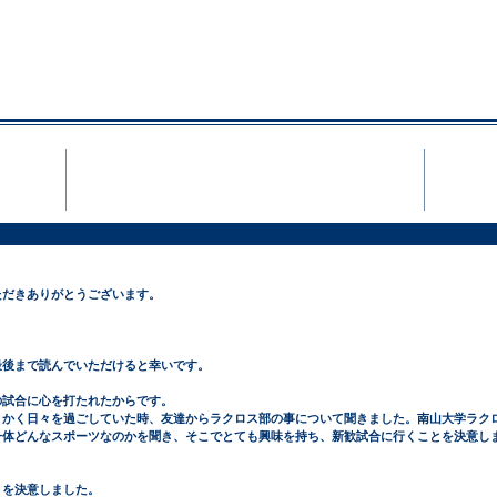
NZAN MEN′S LACR
Team
ただきありがとうございます。
最後まで読んでいただけると幸いです。
の試合に心を打たれたからです。
とかく日々を過ごしていた時、友達からラクロス部の事について聞きました。南山大学ラク
一体どんなスポーツなのかを聞き、そこでとても興味を持ち、新歓試合に行くことを決意し
とを決意しました。