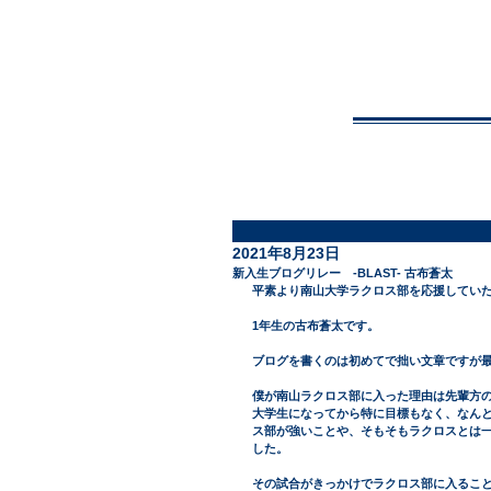
NA
Top
2021年8月23日
新入生ブログリレー -BLAST- 古布蒼太
平素より南山大学ラクロス部を応援してい
1年生の古布蒼太です。
ブログを書くのは初めてで拙い文章ですが
僕が南山ラクロス部に入った理由は先輩方
大学生になってから特に目標もなく、なん
ス部が強いことや、そもそもラクロスとは
した。
その試合がきっかけでラクロス部に入るこ