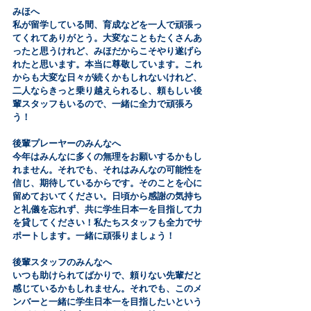
みほへ
私が留学している間、育成などを一人で頑張っ
てくれてありがとう。大変なこともたくさんあ
ったと思うけれど、みほだからこそやり遂げら
れたと思います。本当に尊敬しています。これ
からも大変な日々が続くかもしれないけれど、
二人ならきっと乗り越えられるし、頼もしい後
輩スタッフもいるので、一緒に全力で頑張ろ
う！
後輩プレーヤーのみんなへ
今年はみんなに多くの無理をお願いするかもし
れません。それでも、それはみんなの可能性を
信じ、期待しているからです。そのことを心に
留めておいてください。日頃から感謝の気持ち
と礼儀を忘れず、共に学生日本一を目指して力
を貸してください！私たちスタッフも全力でサ
ポートします。一緒に頑張りましょう！
後輩スタッフのみんなへ
いつも助けられてばかりで、頼りない先輩だと
感じているかもしれません。それでも、このメ
ンバーと一緒に学生日本一を目指したいという