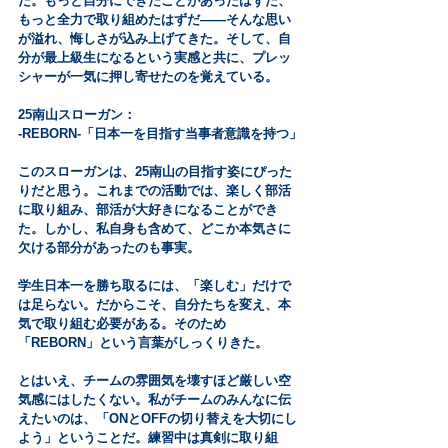
た。もっと自分にできたことがあったはずだ、
もっと全力で取り組めたはずだ――そんな思い
が溢れ、悔しさが込み上げてきた。そして、自
分が最上級生になるという実感と共に、プレッ
シャーが一気に押し寄せたのを覚えている。
25南山スローガン：
-REBORN-「日本一を目指す当事者意識を持つ」
このスローガンは、25南山の目指す姿にぴった
りだと思う。これまでの活動では、楽しく部活
に取り組み、部活が大好きになることができ
た。しかし、私自身も含めて、どこか本気さに
欠ける部分があったのも事実。
学生日本一を勝ち取るには、「楽しむ」だけで
は足らない。だからこそ、自分たちを変え、本
気で取り組む必要がある。そのため
「REBORN」という言葉がしっくりきた。
とはいえ、チームの雰囲気を壊すほど厳しい空
気感にはしたくない。私がチームのみんなに伝
えたいのは、「ONとOFFの切り替えを大切にし
よう」ということだ。練習中は真剣に取り組