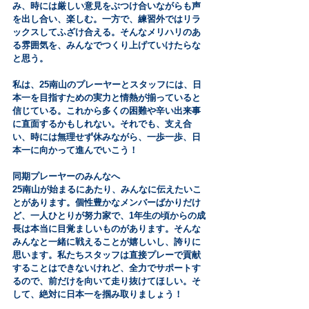
み、時には厳しい意見をぶつけ合いながらも声
を出し合い、楽しむ。一方で、練習外ではリラ
ックスしてふざけ合える。そんなメリハリのあ
る雰囲気を、みんなでつくり上げていけたらな
と思う。
私は、25南山のプレーヤーとスタッフには、日
本一を目指すための実力と情熱が揃っていると
信じている。これから多くの困難や辛い出来事
に直面するかもしれない。それでも、支え合
い、時には無理せず休みながら、一歩一歩、日
本一に向かって進んでいこう！
同期プレーヤーのみんなへ
25南山が始まるにあたり、みんなに伝えたいこ
とがあります。個性豊かなメンバーばかりだけ
ど、一人ひとりが努力家で、1年生の頃からの成
長は本当に目覚ましいものがあります。そんな
みんなと一緒に戦えることが嬉しいし、誇りに
思います。私たちスタッフは直接プレーで貢献
することはできないけれど、全力でサポートす
るので、前だけを向いて走り抜けてほしい。そ
して、絶対に日本一を掴み取りましょう！