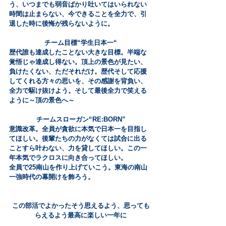
う、いつまでも弱音ばかり吐いてはいられない
時間は止まらない、今できることを全力で、引
退した時に後悔が残らないように。
チーム目標“学生日本一“
歴代誰も達成したことない大きな目標。半端な
覚悟じゃ達成し得ない。頂上の景色が見たい、
負けたくない、ただそれだけ。歴代そして応援
してくれる方々の思いを、その感謝を背負い、
全力で駆け抜けよう。そして最後全力で笑える
ように～頂の景色へ～
チームスローガン“RE:BORN”
意識改革。全員が貪欲に本気で日本一を目指し
てほしい。後輩たちの力がなくては試合に出る
ことすら叶わない、力を貸してほしい。この一
年本気でラクロスに向き合ってほしい。
全員で25南山を作り上げていこう。東海の南山
一強時代の幕開けを飾ろう。
この部活でよかったそう思えるよう、思っても
らえるよう最高に楽しい一年に