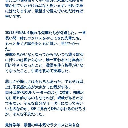
またこの場を借りて今の自分の素直な気持ちを
書かせていただければなと思います。拙い文章
にはなりますが、最後まで読んでいただければ
幸いです。
10/12 FINAL４頼れる先輩たちが引退した。一番
長い間一緒にラクロスをやってきた先輩たち、
もっと多くの試合をともに戦い、学びたかっ
た。
先輩たちがいなくなってからもいつも通り部活
に行くのは変わらない、唯一変わるのは集合の
円が小さくなったこと、敬語を使う相手がいな
くなったこと、引退を改めて実感した。
悲しさや悔しさはもちろんあった、でもそれ以
上に不安感の方が大きかった気がする。
自分は歴代のDFリーダーのように技術、知識と
もに絶対的なものもなければ、威厳があるわけ
でもない。そんな自分がリーダーになってもい
いものなのか、OFに見合うDFになれるのだろう
か、そんな不安だった。
最終学年、最後の年本気でラクロスと向き合