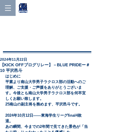
NANZAN MEN'S LACROSSE
NANZAN MEN′S
LACROSSE
2024年11月22日
【KICK OFFブログリレー】－BLUE PRIDEー＃
10 平沢邑斗
はじめに
平素より南山大学男子ラクロス部の活動へのご
理解、ご支援・ご声援をありがとうございま
す。今後とも南山大学男子ラクロス部を何卒宜
しくお願い致します。
25南山の副主将を務めます、平沢邑斗です。
2024年10月12日――東海学生リーグfinal4敗
退。
あの瞬間、今までの2年間で見てきた景色が「当