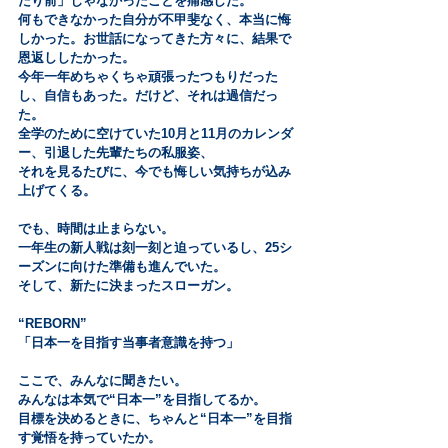
たり前」じゃなかったことを痛感した。
何もできなかった自分が不甲斐なく、本当に悔
しかった。お世話になってきた方々に、結果で
恩返ししたかった。
今年一年めちゃくちゃ頑張ったつもりだった
し、自信もあった。だけど、それは過信だっ
た。
全学のために空けていた10月と11月のカレンダ
ー、引退した先輩たちの私服姿、
それを見るたびに、今でも悔しい気持ちが込み
上げてくる。
でも、時間は止まらない。
一年生の新人戦は刻一刻と迫っているし、25シ
ーズンに向けた準備も進んでいた。
そして、新たに決まったスローガン。
“REBORN”
「日本一を目指す当事者意識を持つ」
ここで、みんなに聞きたい。
みんなは本気で“日本一”を目指してるか。
目標を決めるときに、ちゃんと“日本一”を目指
す覚悟を持っていたか。